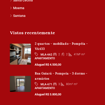
Santa Cecilia
Moema
Santana
Vistos recentemente
2 quartos – mobiliado – Pompéia –
VA433
2
2
41M²
m²
MLA-662
APARTAMENTO
Aluguel R$ 4.500,00
Rua Guiará – Pompeia – 3 dorms –
armários
3
80m²
m²
MLA-671
APARTAMENTO
Aluguel R$ 3.800,00