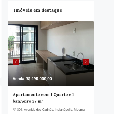
Imóveis em destaque
Venda R$ 490.000,00
Venda:R
Apartamento com 1 Quarto e 1
Aparta
banheiro 27 m²
quartos
301, Avenida dos Carinás, Indianópolis, Moema,
980, Ru