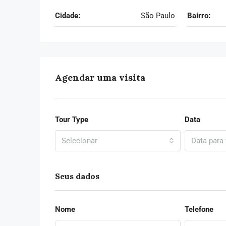
São Paulo, Região Imediata de 
Cidade:
São Paulo
Bairro:
Metropolitana de São Paulo, Re
Intermediária de São Paulo, São
Sudeste, 04086-010, Brasil
27M²
m²
MLI-004
APARTAMENTO
Agendar uma visita
Tour Type
Data
Selecionar
Data para 
Seus dados
Nome
Telefone