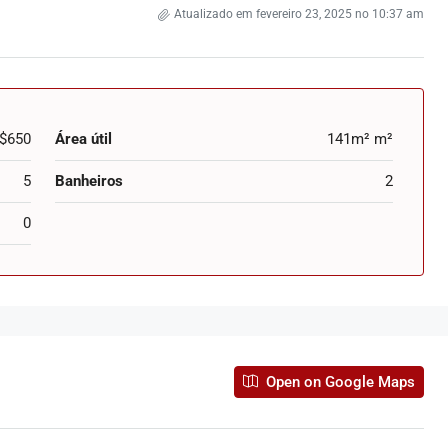
Atualizado em fevereiro 23, 2025 no 10:37 am
$650
Área útil
141m² m²
5
Banheiros
2
0
Venda:R$ 390.000,00
arto e 1
Apartamento Side Barra funda – 2
Open on Google Maps
quartos – Excelente
ndianópolis, Moema,
980, Rua do Bosque, Campos Elísios, Santa