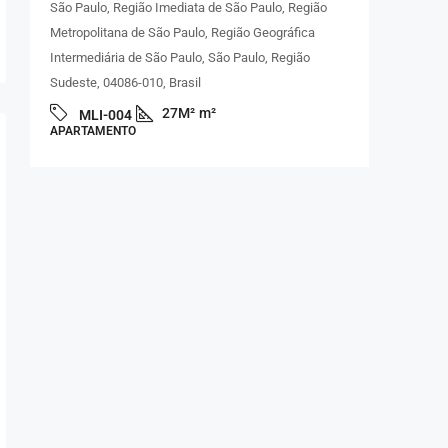
São Paulo, Região Imediata de São Paulo, Região
Cecília, S
Metropolitana de São Paulo, Região Geográfica
Região Met
Intermediária de São Paulo, São Paulo, Região
Região Sud
Sudeste, 04086-010, Brasil
MLI
APARTAM
27M²
m²
MLI-004
APARTAMENTO