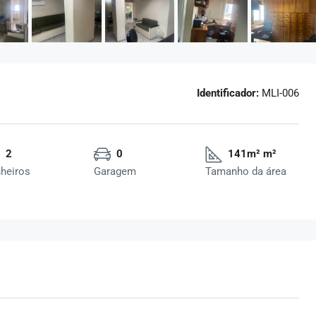
Identificador:
MLI-006
2
0
141m² m²
heiros
Garagem
Tamanho da área