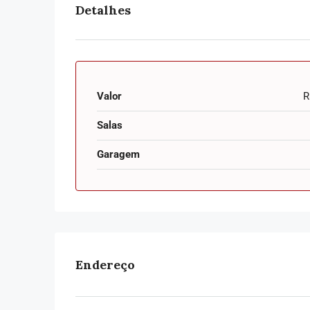
Detalhes
Valor
R
Salas
Garagem
Venda R$ 490.000,00
Apartamento com 1 Qu
Endereço
banheiro 27 m²
301, Avenida dos Carinás, I