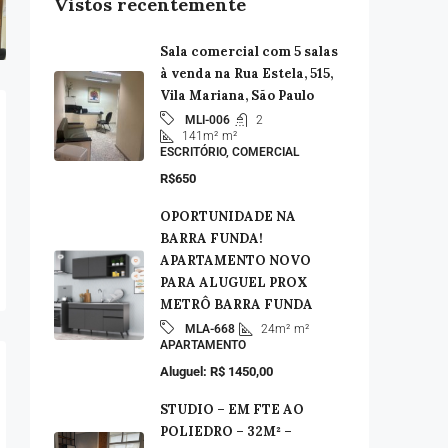
Vistos recentemente
Sala comercial com 5 salas
à venda na Rua Estela, 515,
Vila Mariana, São Paulo
2
MLI-006
141m²
m²
ESCRITÓRIO, COMERCIAL
R$650
OPORTUNIDADE NA
BARRA FUNDA!
APARTAMENTO NOVO
PARA ALUGUEL PROX
METRÔ BARRA FUNDA
24m²
m²
MLA-668
APARTAMENTO
Aluguel: R$ 1450,00
STUDIO – EM FTE AO
POLIEDRO – 32M² –