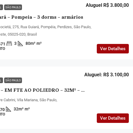
Aluguel R$ 3.800,00
EL
SÃO PAULO
rá – Pompeia – 3 dorms – armários
Societá, 275, Rua Guiará, Pompéia, Perdizes, São Paulo,
ste, 05025-020, Brasil
3
80m²
m²
671
Ver Detalhes
NTO
Aluguel: R$ 3.100,00
EL
SÃO PAULO
STUDIO – EM FTE AO POLIEDRO – 32M² – TOTALMENTE MOBILIADO
 Cabrini, Vila Mariana, São Paulo,
32m²
m²
70
NTO
Ver Detalhes