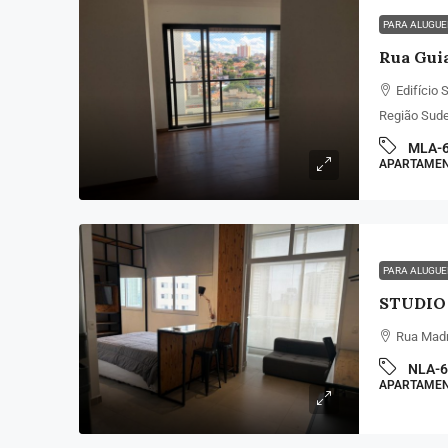
PARA ALUGU
Rua Guia
Edifício 
Região Sude
MLA-
APARTAME
PARA ALUGU
Rua Madre
NLA-6
APARTAME