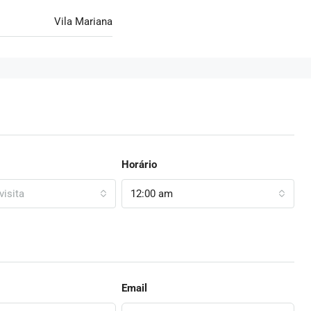
São Paulo, Região
Cecília, São Paulo, Região Imediata de São Paulo,
Vila Mariana
gião Geográfica
Região Metropolitana de São Paulo, São Paulo,
 Paulo, Região
Região Sudeste, 01136-000, Brasil
42m²
m²
MLI-005
APARTAMENTO
Horário
visita
12:00 am
Email