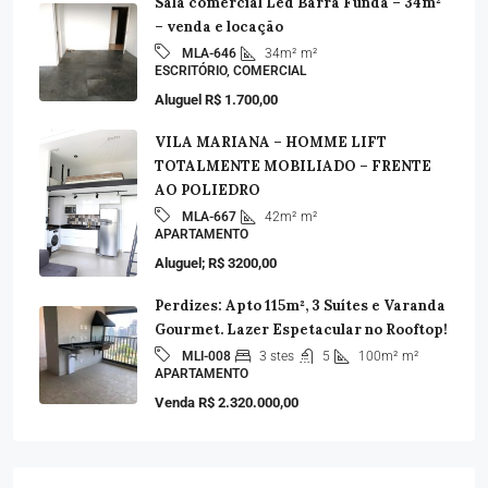
Sala comercial Led Barra Funda – 34m²
– venda e locação
34m²
m²
MLA-646
ESCRITÓRIO, COMERCIAL
Aluguel R$ 1.700,00
VILA MARIANA – HOMME LIFT
TOTALMENTE MOBILIADO – FRENTE
AO POLIEDRO
42m²
m²
MLA-667
APARTAMENTO
Aluguel; R$ 3200,00
Perdizes: Apto 115m², 3 Suítes e Varanda
Gourmet. Lazer Espetacular no Rooftop!
3 stes
5
100m²
m²
MLI-008
APARTAMENTO
Venda R$ 2.320.000,00