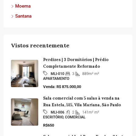
Moema
Santana
Vistos recentemente
Perdizes | 3 Dormitórios | Prédio
Completamente Reformado
3
889m²
m²
MLI-010
APARTAMENTO
Venda: R$ 875.000,00
Sala comercial com 5 salas à venda na
Rua Estela, 515, Vila Mariana, São Paulo
2
141m²
m²
MLI-006
ESCRITÓRIO, COMERCIAL
R$650