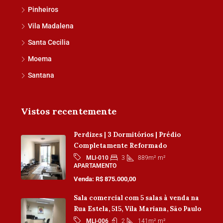
Pinheiros
Vila Madalena
Santa Cecilia
Moema
Santana
Vistos recentemente
Perdizes | 3 Dormitórios | Prédio
Completamente Reformado
3
889m²
m²
MLI-010
APARTAMENTO
Venda: R$ 875.000,00
Sala comercial com 5 salas à venda na
Rua Estela, 515, Vila Mariana, São Paulo
2
141m²
m²
MLI-006