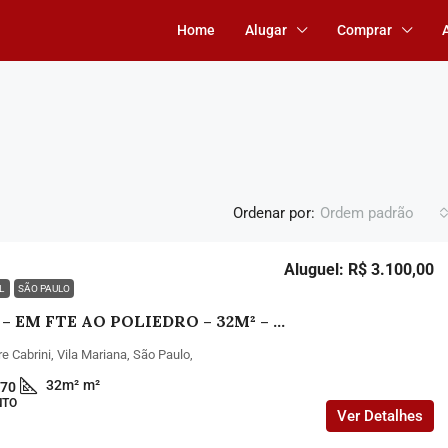
Home
Alugar
Comprar
Ordenar por:
Ordem padrão
Aluguel: R$ 3.100,00
EL
SÃO PAULO
STUDIO – EM FTE AO POLIEDRO – 32M² – TOTALMENTE MOBILIADO
 Cabrini, Vila Mariana, São Paulo,
32m²
m²
70
NTO
Ver Detalhes