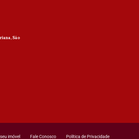
riana, São
seu imóvel
Fale Conosco
Política de Privacidade