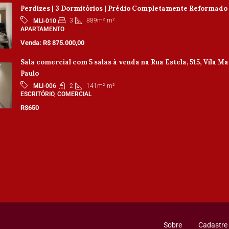
Perdizes | 3 Dormitórios | Prédio Completamente Reformado
3
889m²
m²
MLI-010
APARTAMENTO
Venda: R$ 875.000,00
Sala comercial com 5 salas à venda na Rua Estela, 515, Vila Ma
Paulo
2
141m²
m²
MLI-006
ESCRITÓRIO, COMERCIAL
R$650
Sobre
Cadastre 