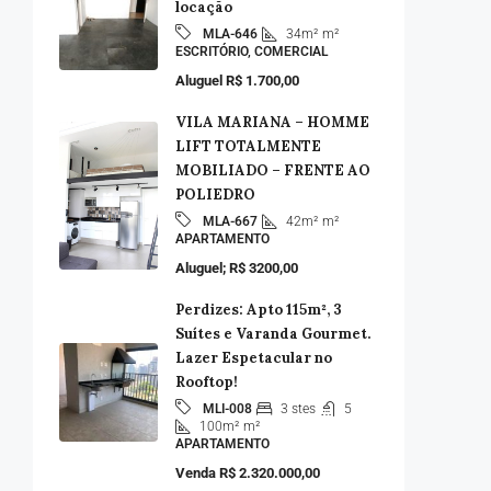
locação
34m²
m²
MLA-646
ESCRITÓRIO, COMERCIAL
Aluguel R$ 1.700,00
VILA MARIANA – HOMME
LIFT TOTALMENTE
MOBILIADO – FRENTE AO
POLIEDRO
42m²
m²
MLA-667
APARTAMENTO
Aluguel; R$ 3200,00
Perdizes: Apto 115m², 3
Suítes e Varanda Gourmet.
Lazer Espetacular no
Rooftop!
3 stes
5
MLI-008
100m²
m²
APARTAMENTO
Venda R$ 2.320.000,00