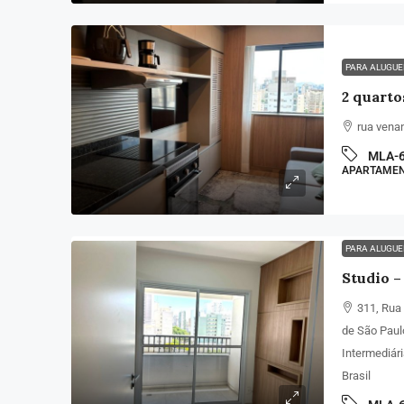
PARA ALUGU
2 quarto
rua venan
MLA-
APARTAME
PARA ALUGU
Studio –
311, Rua 
de São Paul
Intermediár
Brasil