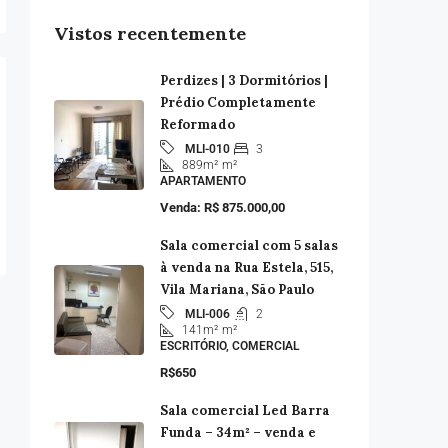
Vistos recentemente
Perdizes | 3 Dormitórios |
Prédio Completamente
Reformado
3
MLI-010
889m²
m²
APARTAMENTO
Venda: R$ 875.000,00
Sala comercial com 5 salas
à venda na Rua Estela, 515,
Vila Mariana, São Paulo
2
MLI-006
141m²
m²
ESCRITÓRIO, COMERCIAL
R$650
Sala comercial Led Barra
Funda – 34m² – venda e