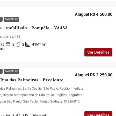
Aluguel R$ 4.500,00
EL
SÃO PAULO
s – mobiliado – Pompéia – VA433
cio aires, 433
2
2
41M²
m²
662
NTO
Ver Detalhes
EL
SÃO PAULO
Aluguel R$ 2.250,00
 Rua das Palmeiras – Excelente
das Palmeiras, Santa Cecília, São Paulo, Região Imediata
o, Região Metropolitana de São Paulo, Região Geográfica
ia de São Paulo, São Paulo, Região Sudeste, 01226-010,
Ver Detalhes
1
1
30m²
m²