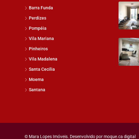
Barra Funda
Perdizes
Pompéia
Vila Mariana
Pinheiros
Vila Madalena
Santa Cecilia
Moema
Santana
© Mara Lopes Imóveis. Desenvolvido por
moque.ca digital