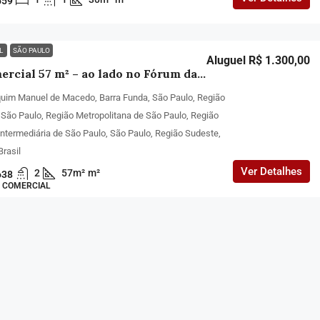
659
EL
SÃO PAULO
Aluguel R$ 1.300,00
Sala comercial 57 m² – ao lado no Fórum da Barra Funda
uim Manuel de Macedo, Barra Funda, São Paulo, Região
 São Paulo, Região Metropolitana de São Paulo, Região
Intermediária de São Paulo, São Paulo, Região Sudeste,
Brasil
Ver Detalhes
2
57m²
m²
638
, COMERCIAL