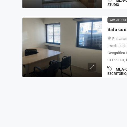
MLA-
STUDIO
PARA ALUGU
Rua Joaq
Imediata de
Geográfica 
01156-001, 
MLA-
ESCRITÓRIO