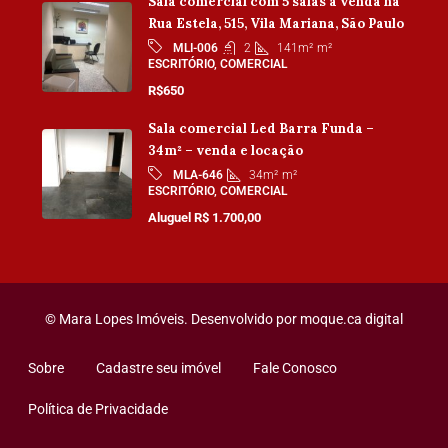
Sala comercial com 5 salas à venda na
Rua Estela, 515, Vila Mariana, São Paulo
2
141m²
m²
MLI-006
ESCRITÓRIO, COMERCIAL
R$650
Sala comercial Led Barra Funda –
34m² – venda e locação
34m²
m²
MLA-646
ESCRITÓRIO, COMERCIAL
Aluguel R$ 1.700,00
© Mara Lopes Imóveis. Desenvolvido por
moque.ca digital
Sobre
Cadastre seu imóvel
Fale Conosco
Política de Privacidade