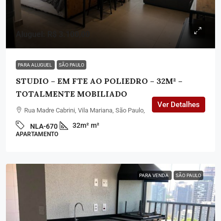
Aluguel: R$ 3.100,00
PARA ALUGUEL
SÃO PAULO
STUDIO – EM FTE AO POLIEDRO – 32M² –
TOTALMENTE MOBILIADO
Ver Detalhes
Rua Madre Cabrini, Vila Mariana, São Paulo,
32m²
m²
NLA-670
APARTAMENTO
PARA VENDA
SÃO PAULO