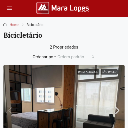
Home
Bicicletário
Bicicletário
2 Propriedades
Ordenar por:
Ordem padrão
PARA ALUGUEL
SÃO PAULO