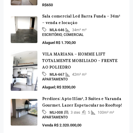
R$650
Sala comercial Led Barra Funda – 34m²
– venda e locação
34m²
m²
MLA-646
ESCRITÓRIO, COMERCIAL
Aluguel R$ 1.700,00
VILA MARIANA – HOMME LIFT
TOTALMENTE MOBILIADO – FRENTE
AO POLIEDRO
42m²
m²
MLA-667
APARTAMENTO
Aluguel; R$ 3200,00
Perdizes: Apto 115m², 3 Suítes e Varanda
Gourmet. Lazer Espetacular no Rooftop!
3 stes
5
100m²
m²
MLI-008
APARTAMENTO
Venda R$ 2.320.000,00