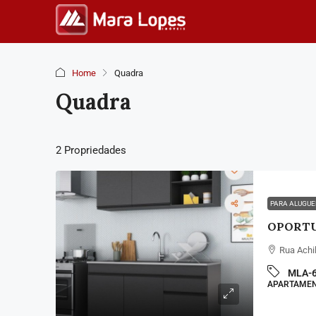
Home
Quadra
Quadra
2 Propriedades
PARA ALUGU
Rua Achil
MLA-
APARTAME