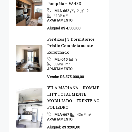
Pompéia – VA433
2
2
MLA-662
41M²
m²
APARTAMENTO
Aluguel R$ 4.500,00
Perdizes | 3 Dormitórios |
Prédio Completamente
Reformado
3
MLI-010
889m²
m²
APARTAMENTO
Venda: R$ 875.000,00
VILA MARIANA – HOMME
LIFT TOTALMENTE
MOBILIADO – FRENTE AO
POLIEDRO
42m²
m²
MLA-667
APARTAMENTO
Aluguel; R$ 3200,00