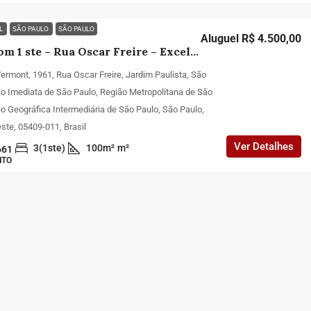
EL
SÃO PAULO
SÃO PAULO
Aluguel R$ 4.500,00
3 Qtos com 1 ste – Rua Oscar Freire – Excelente
Vermont, 1961, Rua Oscar Freire, Jardim Paulista, São
ão Imediata de São Paulo, Região Metropolitana de São
ão Geográfica Intermediária de São Paulo, São Paulo,
ste, 05409-011, Brasil
Ver Detalhes
3(1ste)
100m²
m²
661
NTO