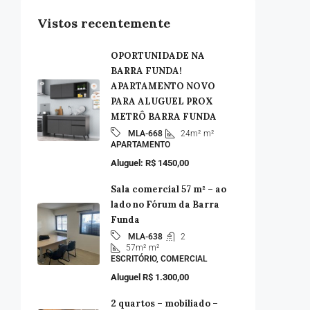
Vistos recentemente
OPORTUNIDADE NA
BARRA FUNDA!
APARTAMENTO NOVO
PARA ALUGUEL PROX
METRÔ BARRA FUNDA
24m²
m²
MLA-668
APARTAMENTO
Aluguel: R$ 1450,00
Sala comercial 57 m² – ao
lado no Fórum da Barra
Funda
2
MLA-638
57m²
m²
ESCRITÓRIO, COMERCIAL
Aluguel R$ 1.300,00
2 quartos – mobiliado –