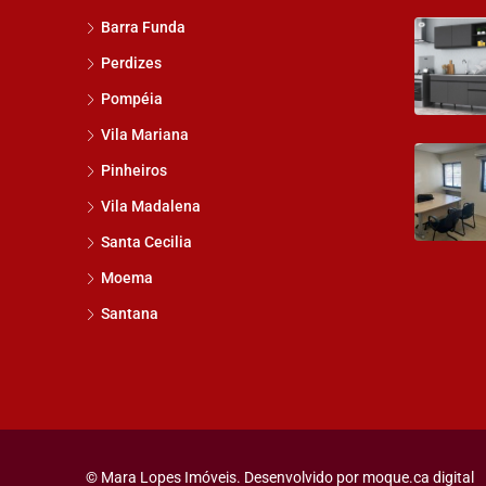
Barra Funda
Perdizes
Pompéia
Vila Mariana
Pinheiros
Vila Madalena
Santa Cecilia
Moema
Santana
© Mara Lopes Imóveis. Desenvolvido por
moque.ca digital