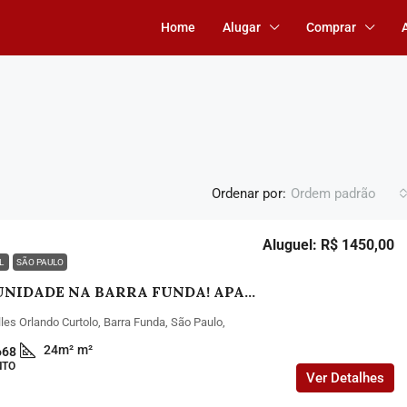
Home
Alugar
Comprar
Ordenar por:
Ordem padrão
Aluguel: R$ 1450,00
EL
SÃO PAULO
OPORTUNIDADE NA BARRA FUNDA! APARTAMENTO NOVO PARA ALUGUEL PROX METRÔ BARRA FUNDA
les Orlando Curtolo, Barra Funda, São Paulo,
24m²
m²
668
NTO
Ver Detalhes