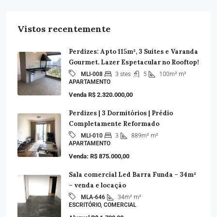
Vistos recentemente
Perdizes: Apto 115m², 3 Suítes e Varanda
Gourmet. Lazer Espetacular no Rooftop!
3 stes
5
100m²
m²
MLI-008
APARTAMENTO
Venda R$ 2.320.000,00
Perdizes | 3 Dormitórios | Prédio
Completamente Reformado
3
889m²
m²
MLI-010
APARTAMENTO
Venda: R$ 875.000,00
Sala comercial Led Barra Funda – 34m²
– venda e locação
34m²
m²
MLA-646
ESCRITÓRIO, COMERCIAL