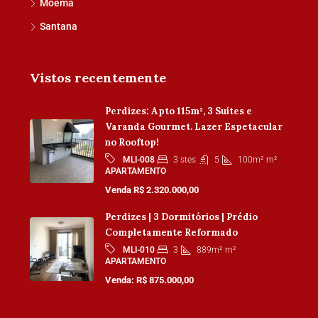
Moema
Santana
Vistos recentemente
Perdizes: Apto 115m², 3 Suítes e
Varanda Gourmet. Lazer Espetacular
no Rooftop!
3 stes
5
100m²
m²
MLI-008
APARTAMENTO
Venda R$ 2.320.000,00
Perdizes | 3 Dormitórios | Prédio
Completamente Reformado
3
889m²
m²
MLI-010
APARTAMENTO
Venda: R$ 875.000,00