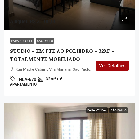
Aluguel: R$ 3.100,00
PARA ALUGUEL
SÃO PAULO
STUDIO – EM FTE AO POLIEDRO – 32M² –
TOTALMENTE MOBILIADO
Ver Detalhes
Rua Madre Cabrini, Vila Mariana, São Paulo,
32m²
m²
NLA-670
APARTAMENTO
PARA VENDA
SÃO PAULO